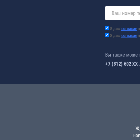
Я даю
согласие
н
Я даю
согласие
н
Вы также можете
+7 (812) 602-44
Жд
но