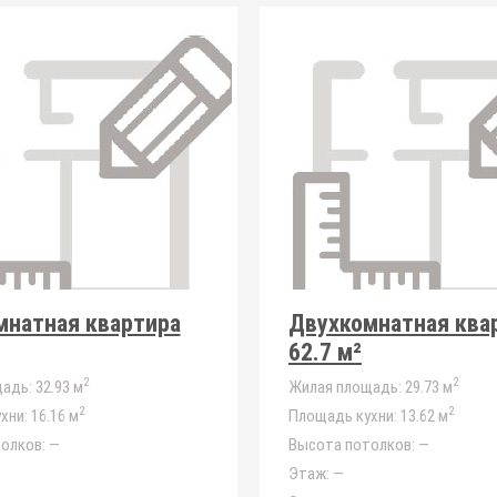
мнатная квартира
Двухкомнатная ква
62.7 м²
2
2
адь:
32.93 м
Жилая площадь:
29.73 м
2
2
хни:
16.16 м
Площадь кухни:
13.62 м
олков:
—
Высота потолков:
—
Этаж:
—