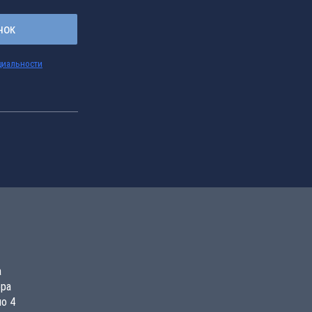
нок
циальности
а
ора
о 4