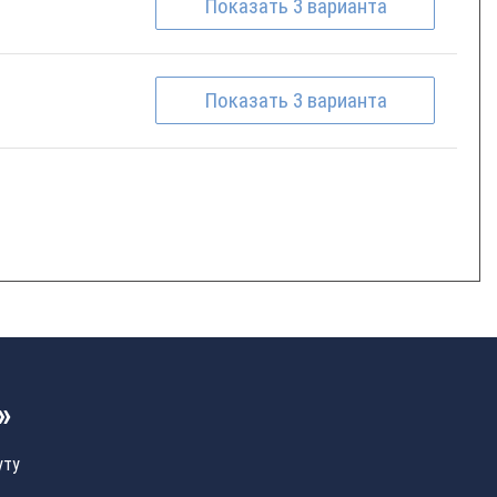
Показать
3
варианта
Показать
3
варианта
»
уту