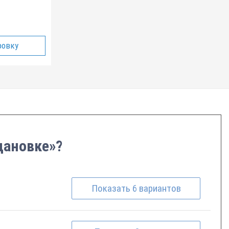
ровку
дановке»?
Показать
6
вариантов